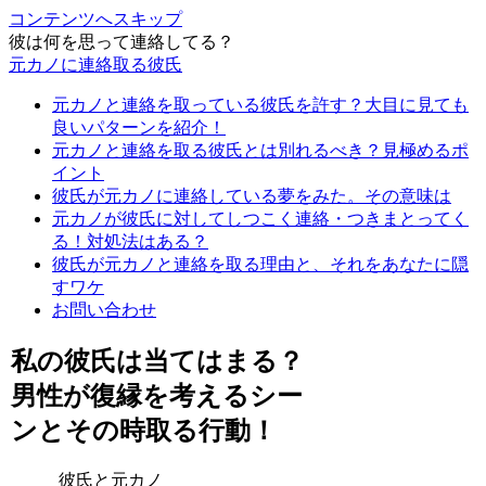
コンテンツへスキップ
彼は何を思って連絡してる？
元カノに連絡取る彼氏
元カノと連絡を取っている彼氏を許す？大目に見ても
良いパターンを紹介！
元カノと連絡を取る彼氏とは別れるべき？見極めるポ
イント
彼氏が元カノに連絡している夢をみた。その意味は
元カノが彼氏に対してしつこく連絡・つきまとってく
る！対処法はある？
彼氏が元カノと連絡を取る理由と、それをあなたに隠
すワケ
お問い合わせ
私の彼氏は当てはまる？
男性が復縁を考えるシー
ンとその時取る行動！
彼氏と元カノ