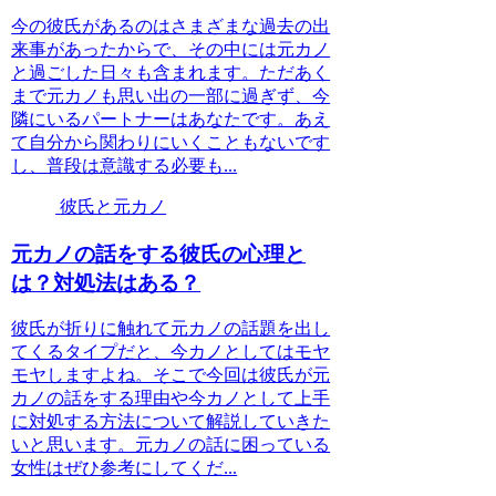
今の彼氏があるのはさまざまな過去の出
来事があったからで、その中には元カノ
と過ごした日々も含まれます。ただあく
まで元カノも思い出の一部に過ぎず、今
隣にいるパートナーはあなたです。あえ
て自分から関わりにいくこともないです
し、普段は意識する必要も...
彼氏と元カノ
元カノの話をする彼氏の心理と
は？対処法はある？
彼氏が折りに触れて元カノの話題を出し
てくるタイプだと、今カノとしてはモヤ
モヤしますよね。そこで今回は彼氏が元
カノの話をする理由や今カノとして上手
に対処する方法について解説していきた
いと思います。元カノの話に困っている
女性はぜひ参考にしてくだ...