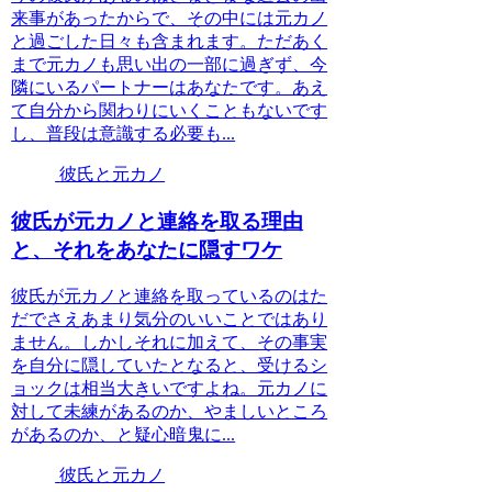
来事があったからで、その中には元カノ
と過ごした日々も含まれます。ただあく
まで元カノも思い出の一部に過ぎず、今
隣にいるパートナーはあなたです。あえ
て自分から関わりにいくこともないです
し、普段は意識する必要も...
彼氏と元カノ
彼氏が元カノと連絡を取る理由
と、それをあなたに隠すワケ
彼氏が元カノと連絡を取っているのはた
だでさえあまり気分のいいことではあり
ません。しかしそれに加えて、その事実
を自分に隠していたとなると、受けるシ
ョックは相当大きいですよね。元カノに
対して未練があるのか、やましいところ
があるのか、と疑心暗鬼に...
彼氏と元カノ