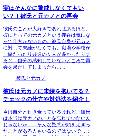
実はそんなに警戒しなくてもい
い？！彼氏と元カノとの再会
彼氏のことが大好きであればあるほど、
彼にとっての元カノという存在は気にな
って仕方がないもの。彼氏自身が元カノ
に対して未練がなくても、職場や学校が
一緒だったり共通の友人が多かったりす
ると、自分の感知していないところで再
会を果たしてしまったら…...
彼氏と元カノ
彼氏は元カノに未練を抱いてる？
チェックの仕方や対処法を紹介！
今は自分と付き合っているけれど、彼氏
は本当は元カノのことを忘れていないん
じゃないか……そんな疑惑が頭をよぎっ
たことがある人もいるのではないでしょ